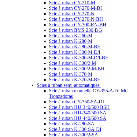
Scie à ruban CY-210-M
Scie à ruban CY-270-M-DI
Scie à ruban CY-270-N
Scie à ruban CY-270-N-BH
Scie à ruban CY-300-RN-BH
Scie à ruban BMS-230-DG
Scie à ruban K-260-M
Scie à ruban K-280-M
Scie à ruban K-280-M-BH
Scie à ruban K-300-M-D/I
Scie à ruban K-300-M-D/I-BH
Scie à ruban K-300/2-M
Scie à ruban K-300/2-M-BH
Scie à ruban K-370-M
Scie à ruban K-370-M-BH
Scies à ruban semi-automatiques
Scie à ruban manuelle CY-355-A/DI MG
Tronzadoras
Scie à ruban CY-350-SA-DI
Scie à ruban HU-340/500 BSH
Scie à ruban HU-340/500 SA
Scie à ruban HU-440/600 SA
Scie à ruban K-280-SA
Scie à ruban K-300-SA-DI
Scie à ruban K-300/2-SA