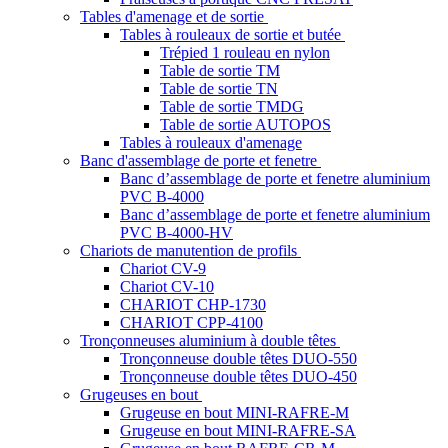
Tables d'amenage et de sortie
Tables à rouleaux de sortie et butée
Trépied 1 rouleau en nylon
Table de sortie TM
Table de sortie TN
Table de sortie TMDG
Table de sortie AUTOPOS
Tables à rouleaux d'amenage
Banc d'assemblage de porte et fenetre
Banc d’assemblage de porte et fenetre aluminium
PVC B-4000
Banc d’assemblage de porte et fenetre aluminium
PVC B-4000-HV
Chariots de manutention de profils
Chariot CV-9
Chariot CV-10
CHARIOT CHP-1730
CHARIOT CPP-4100
Tronçonneuses aluminium à double têtes
Tronçonneuse double têtes DUO-550
Tronçonneuse double têtes DUO-450
Grugeuses en bout
Grugeuse en bout MINI-RAFRE-M
Grugeuse en bout MINI-RAFRE-SA