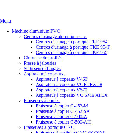
Accueil
Qui sommes nous
Références
News
Nous conta
Menu
Machine aluminium PVC
Centres d'usinage aluminium-cnc
Centres d'usinage à portique TKE 954
Centres d'usinage à portique TKE 954F
Centres d'usinage à portique TKE 955
Cintreuse de profilés
Presse à jalousies
Sertisseuse d'angles
Aspirateur à copeaux
Aspirateur à copeaux V460
Aspirateur à copeaux VORTEX 58
Aspirateur à copeaux V570
Aspirateur à copeaux VC SME ATEX
Fraiseuses à copier
Fraiseuse à copier C-452-M
Fraiseuse à copier C-452-SA
Fraiseuse à copier C-500-A
Fraiseuse à copier C-500-AH
Fraiseuses à portique CNC
Fraiseuses à portique CNC FRESAT