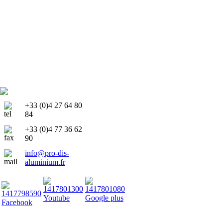
+33 (0)4 27 64 80
84
+33 (0)4 77 36 62
90
info@pro-dis-
aluminium.fr